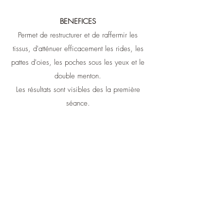
BENEFICES
Permet de restructurer et de raffermir les
tissus, d'atténuer efficacement les rides, les
pattes d'oies, les poches sous les yeux et le
double menton.
Les résultats sont visibles des la première
séance.
Pour un meilleur résultat, une cure de 5
séances à raison d'une séance par semaine
est recommandée. Ensuite, une séance
toutes les 5/6 semaines permettra de
conserver les bienfaits du traitement.